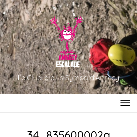
Le Club le plus Sympa d'Annecy
34_835600002a