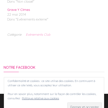
Dans "Non classé"
Grave Y Cîmes
22 mai 2014
Dans "Evénements externe"
Catégorie
Evénements Club
NOTRE FACEBOOK
Confidentialité et cookies : ce site utilise des cookies. En continuant à
utiliser ce site Web, vous acceptez leur utilisation.
Pour en savoir plus, notamment sur la façon de contrôler les cookies,
consultez :
Politique relative aux cookies
Fièrement propulsé par
WordPress
|
Thème :
Balanced Blog