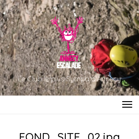
Le Club le plus Sympa d'Annecy
FOND_SITE_02.jpg