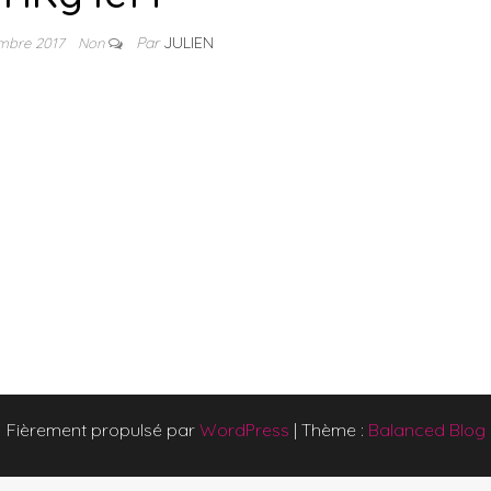
Par
JULIEN
embre 2017
Non
Fièrement propulsé par
WordPress
|
Thème :
Balanced Blog