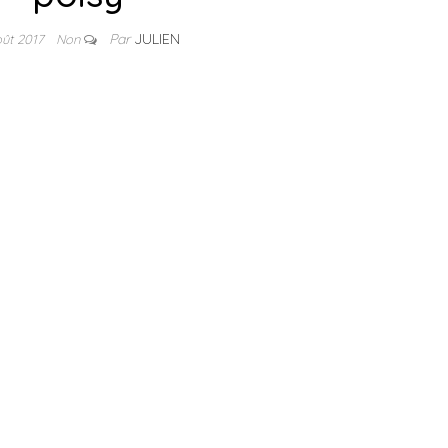
Par
JULIEN
oût 2017
Non