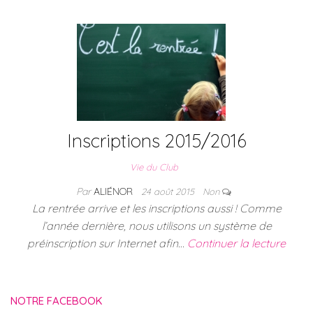
Inscriptions 2015/2016
Vie du Club
Par
ALIÉNOR
24 août 2015
Non
La rentrée arrive et les inscriptions aussi ! Comme
l’année dernière, nous utilisons un système de
préinscription sur Internet afin…
Continuer la lecture
NOTRE FACEBOOK