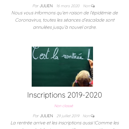
Par
JULIEN
16 mars 2020
Non
Nous vous informons qu’en raison de l’épidémie de
Coronavirus, toutes les séances d’escalade sont
annulées jusqu’à nouvel ordre.
Inscriptions 2019-2020
Non classé
Par
JULIEN
29 juillet 2019
Non
La rentrée arrive et les inscriptions aussi !Comme les