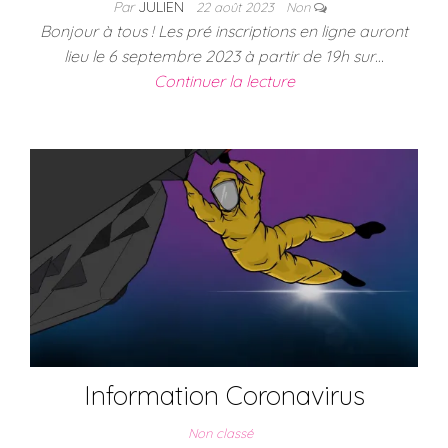
Par
JULIEN
22 août 2023
Non
Bonjour à tous ! Les pré inscriptions en ligne auront
lieu le 6 septembre 2023 à partir de 19h sur…
Continuer la lecture
Information Coronavirus
Non classé