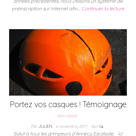
années précédentes, nous utilisons un système de
préinscription sur Internet afin…
Continuer la lecture
Portez vos casques ! Témoignage
Non classé
Par
JULIEN
6 novembre 2017
Non
Salut à tous les grimpeurs d’Annecy Escalade, Ici