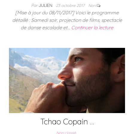
Par
JULIEN
23 octobre 2017
Non
[Mise à jour du 08/11/2017] Voici le programme
détaillé : Samedi soir, projection de films, spectacle
de danse escalade et…
Continuer la lecture
Tchao Copain …
Non classé