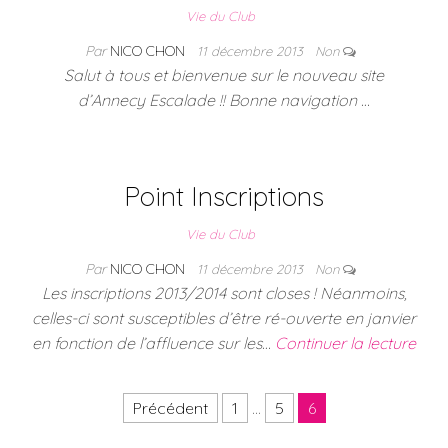
Vie du Club
Par
NICO CHON
11 décembre 2013
Non
Salut à tous et bienvenue sur le nouveau site
d’Annecy Escalade !! Bonne navigation …
Point Inscriptions
Vie du Club
Par
NICO CHON
11 décembre 2013
Non
Les inscriptions 2013/2014 sont closes ! Néanmoins,
celles-ci sont susceptibles d’être ré-ouverte en janvier
en fonction de l’affluence sur les…
Continuer la lecture
Pagination des publications
Précédent
1
…
5
6