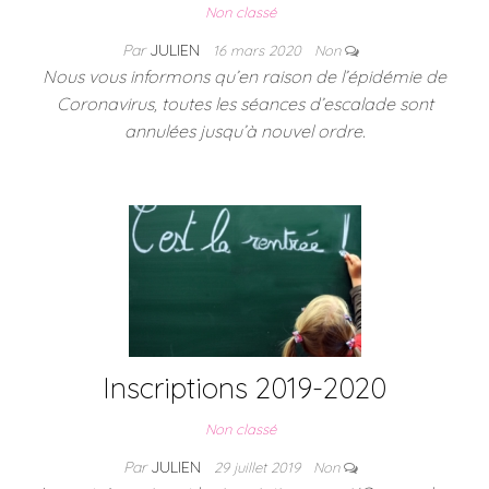
Non classé
Par
JULIEN
16 mars 2020
Non
Nous vous informons qu’en raison de l’épidémie de
Coronavirus, toutes les séances d’escalade sont
annulées jusqu’à nouvel ordre.
Inscriptions 2019-2020
Non classé
Par
JULIEN
29 juillet 2019
Non