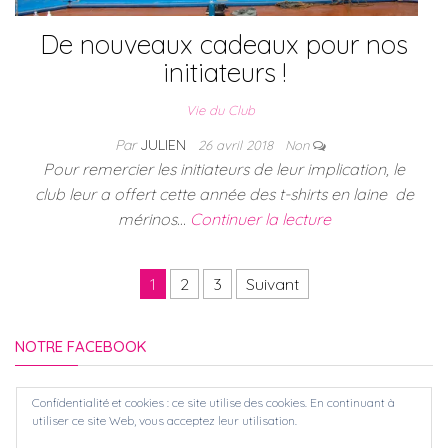
De nouveaux cadeaux pour nos
initiateurs !
Vie du Club
Par
JULIEN
26 avril 2018
Non
Pour remercier les initiateurs de leur implication, le
club leur a offert cette année des t-shirts en laine de
mérinos…
Continuer la lecture
Pagination des publications
1
2
3
Suivant
NOTRE FACEBOOK
Confidentialité et cookies : ce site utilise des cookies. En continuant à
utiliser ce site Web, vous acceptez leur utilisation.