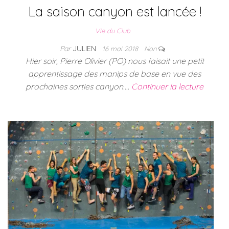
La saison canyon est lancée !
Vie du Club
Par
JULIEN
16 mai 2018
Non
Hier soir, Pierre Olivier (PO) nous faisait une petit
apprentissage des manips de base en vue des
prochaines sorties canyon.…
Continuer la lecture