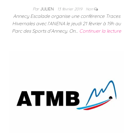
Par
JULIEN
13 février 2019
Non
Annecy Escalade organise une conférence Traces
Hivernales avec l’ANENA le jeudi 21 février à 19h au
Parc des Sports d’Annecy. On…
Continuer la lecture