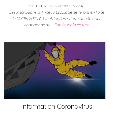
Par
JULIEN
27 août 2020
Non
Les inscriptions à Annecy Escalade se feront en ligne
le 01/09/2020 à 19h Attention ! Cette année nous
changeons de…
Continuer la lecture
Information Coronavirus