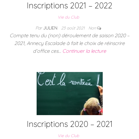
Inscriptions 2021 – 2022
Vie du Club
Par
JULIEN
23 août 2021
Non
Compte tenu du (non) déroulement de saison 2020 –
2021, Annecy Escalade à fait le choix de réinscrire
d’office ces…
Continuer la lecture
Inscriptions 2020 – 2021
Vie du Club