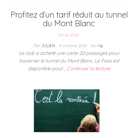
Profitez d’un tarif réduit au tunnel
du Mont Blanc
Vie du Club
Par
JULIEN
9 octobre 2018
Non
Le club a acheté une carte 20 passages pour
traverser le tunnel du Mont Blanc. Le Pass est
disponible pour…
Continuer la lecture